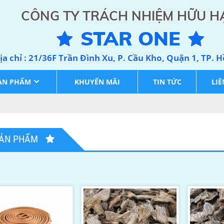
CÔNG TY TRÁCH NHIỆM HỮU H
STAR ONE
ịa chỉ : 21/36F Trần Đình Xu, P. Cầu Kho, Quận 1, TP. 
ẢN PHẨM
KHUYẾN MÃI
TIN TỨC
LIÊ
ẢN PHẨM