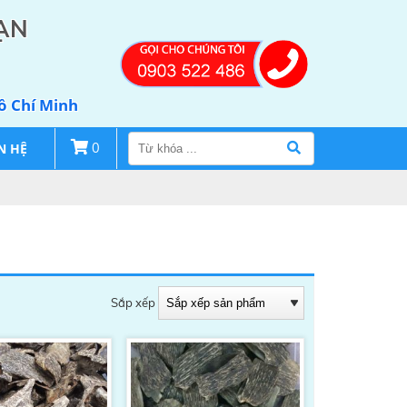
ẠN
Hồ Chí Minh
N HỆ
0
Sắp xếp