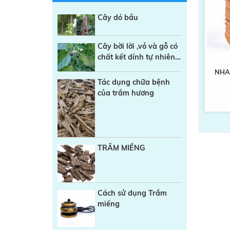
Cây dó bầu
Cây bời lời ,vỏ và gỗ có
chất kết dính tự nhiên
trong sản xuất Nhang
NHA
sạch
Tác dụng chữa bệnh
của trầm hương
TRẦM MIẾNG
Cách sử dụng Trầm
miếng