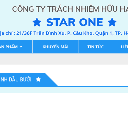
CÔNG TY TRÁCH NHIỆM HỮU H
STAR ONE
ịa chỉ : 21/36F Trần Đình Xu, P. Cầu Kho, Quận 1, TP. 
ẢN PHẨM
KHUYẾN MÃI
TIN TỨC
LIÊ
INH DẦU BƯỞI