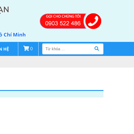
ẠN
Hồ Chí Minh
N HỆ
0