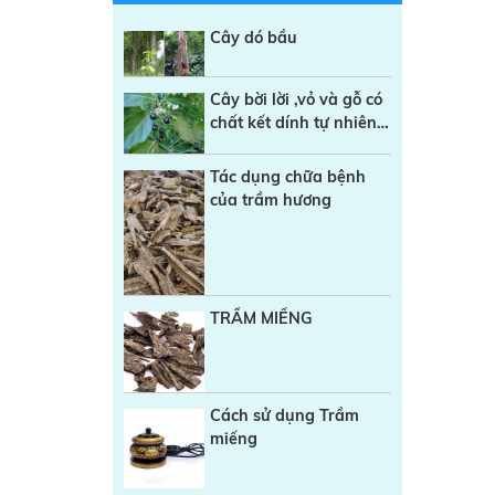
Cây dó bầu
Cây bời lời ,vỏ và gỗ có
chất kết dính tự nhiên
trong sản xuất Nhang
sạch
Tác dụng chữa bệnh
của trầm hương
TRẦM MIẾNG
Cách sử dụng Trầm
miếng