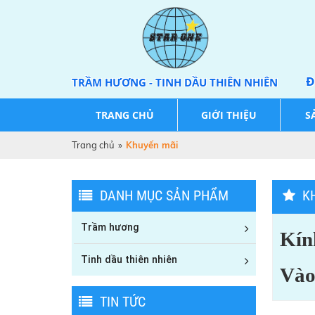
Đ
TRẦM HƯƠNG - TINH DẦU THIÊN NHIÊN
TRANG CHỦ
GIỚI THIỆU
S
Trang chủ
»
Khuyến mãi
DANH MỤC SẢN PHẨM
K
Trầm hương
Kín
Tinh dầu thiên nhiên
Vào
TIN TỨC