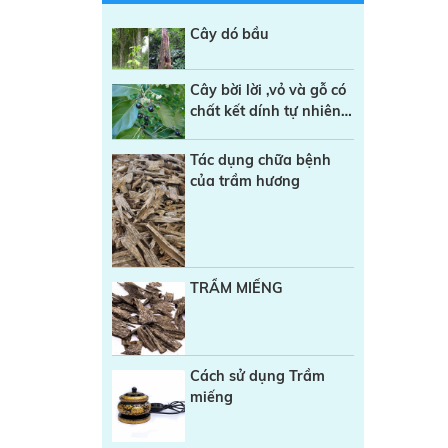
Cây dó bầu
Cây bời lời ,vỏ và gỗ có
chất kết dính tự nhiên
trong sản xuất Nhang
sạch
Tác dụng chữa bệnh
của trầm hương
TRẦM MIẾNG
Cách sử dụng Trầm
miếng