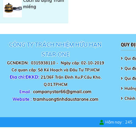
Cách sử dụng Trầm
miếng
CÔNG TY TRÁCH NHIỆM HỮU HẠN
QUY Đ
STAR ONE
Qui đ
GCNĐKDN: 0315938110 -
Ngày cấp: 02-10-2019
Qui đị
Cơ quan cấp: Sở Kế Hoạch và Đầu Tư TP.HCM
Địa chỉ:ĐKKD:
21/36F Trần Đình Xu,P.Cầu Kho,
Qui đ
Q.01,TPHCM
Hướng
companystar66@gmail.com
Email :
Chính
Website :
tramhuongtinhdaustarone.com
Hôm nay :
245