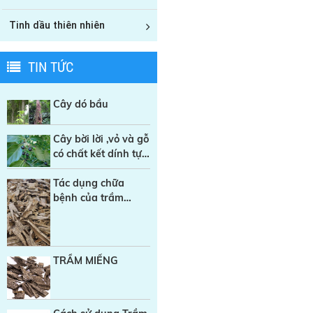
Tinh dầu thiên nhiên
TIN TỨC
Cây dó bầu
Cây bời lời ,vỏ và gỗ
có chất kết dính tự
nhiên trong sản
xuất Nhang sạch
Tác dụng chữa
bệnh của trầm
hương
TRẦM MIẾNG