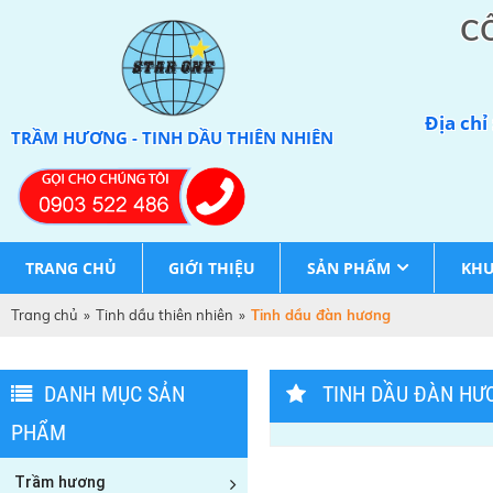
C
Địa chỉ
TRẦM HƯƠNG - TINH DẦU THIÊN NHIÊN
TRANG CHỦ
GIỚI THIỆU
SẢN PHẨM
KHU
Trang chủ
»
Tinh dầu thiên nhiên
»
Tinh dầu đàn hương
DANH MỤC SẢN
TINH DẦU ĐÀN H
PHẨM
Trầm hương