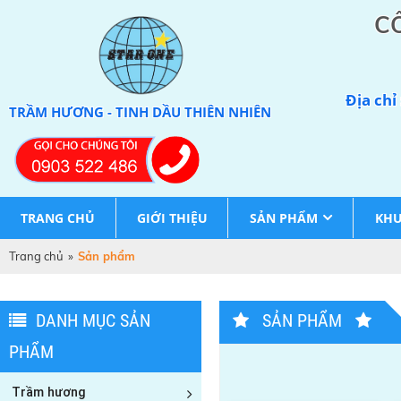
C
Địa chỉ
TRẦM HƯƠNG - TINH DẦU THIÊN NHIÊN
TRANG CHỦ
GIỚI THIỆU
SẢN PHẨM
KHU
Trang chủ
»
Sản phẩm
DANH MỤC SẢN
SẢN PHẨM
PHẨM
Trầm hương