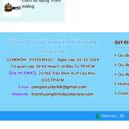
Cách sử dụng Trầm
miếng
CÔNG TY TRÁCH NHIỆM HỮU HẠN
QUY Đ
STAR ONE
Qui đ
GCNĐKDN: 0315938110 -
Ngày cấp: 02-10-2019
Qui đị
Cơ quan cấp: Sở Kế Hoạch và Đầu Tư TP.HCM
Địa chỉ:ĐKKD:
21/36F Trần Đình Xu,P.Cầu Kho,
Qui đ
Q.01,TPHCM
Hướng
companystar66@gmail.com
Email :
Chính
Website :
tramhuongtinhdaustarone.com
Hôm nay :
80