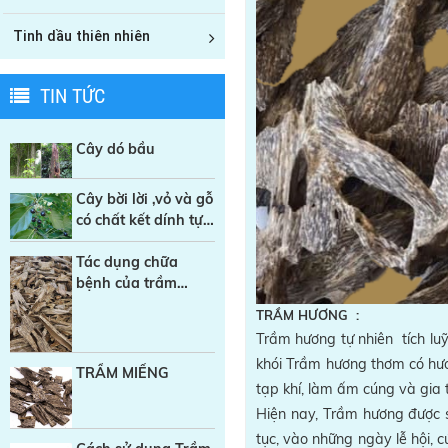
Tinh dầu thiên nhiên
TIN TỨC
Cây dó bầu
Cây bời lời ,vỏ và gỗ
có chất kết dính tự
nhiên trong sản
xuất Nhang sạch
Tác dụng chữa
bệnh của trầm
hương
TRẦM HƯƠNG :
Trầm hương tự nhiên tích luỹ
khói Trầm hương thơm có hươ
TRẦM MIẾNG
tạp khí, làm ấm cúng và gia 
Hiện nay, Trầm hương được sử
tục, vào những ngày lễ hội, 