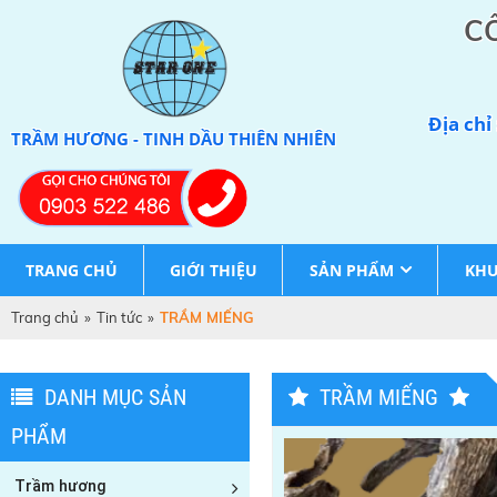
C
Địa chỉ
TRẦM HƯƠNG - TINH DẦU THIÊN NHIÊN
TRANG CHỦ
GIỚI THIỆU
SẢN PHẨM
KHU
Trang chủ
»
Tin tức
»
TRẦM MIẾNG
DANH MỤC SẢN
TRẦM MIẾNG
PHẨM
Trầm hương