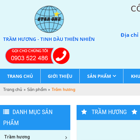
C
Địa chỉ
TRẦM HƯƠNG - TINH DẦU THIÊN NHIÊN
TRANG CHỦ
GIỚI THIỆU
SẢN PHẨM
KHU
Trang chủ
»
Sản phẩm
»
Trầm hương
DANH MỤC SẢN
TRẦM HƯƠNG
PHẨM
Trầm hương