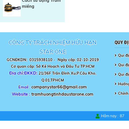
Cách sử dụng Trầm
miếng
CÔNG TY TRÁCH NHIỆM HỮU HẠN
QUY Đ
STAR ONE
Qui đ
GCNĐKDN: 0315938110 -
Ngày cấp: 02-10-2019
Qui đị
Cơ quan cấp: Sở Kế Hoạch và Đầu Tư TP.HCM
Địa chỉ:ĐKKD:
21/36F Trần Đình Xu,P.Cầu Kho,
Qui đ
Q.01,TPHCM
Hướng
companystar66@gmail.com
Email :
Chính
Website :
tramhuongtinhdaustarone.com
Hôm nay :
87