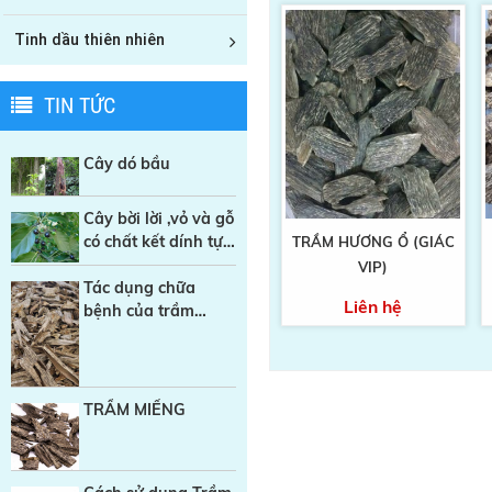
Tinh dầu thiên nhiên
TIN TỨC
Cây dó bầu
Cây bời lời ,vỏ và gỗ
có chất kết dính tự
TRẦM HƯƠNG Ổ (GIÁC
nhiên trong sản
VIP)
xuất Nhang sạch
Tác dụng chữa
Liên hệ
bệnh của trầm
hương
TRẦM MIẾNG